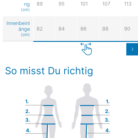
89
95
101
107
113
ng
(cm)
Innenbeinl
82
84
86
88
90
änge
(cm)
So misst Du richtig
1.
1.
2.
2.
3.
3.
4.
4.