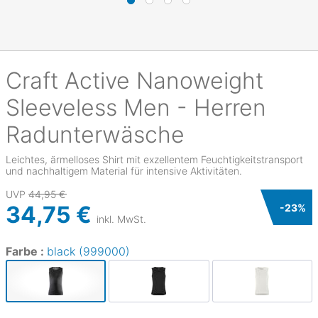
Craft
Active Nanoweight
Sleeveless Men - Herren
Radunterwäsche
Leichtes, ärmelloses Shirt mit exzellentem Feuchtigkeitstransport
und nachhaltigem Material für intensive Aktivitäten.
UVP
44,95 €
34,75 €
-
23
%
inkl. MwSt.
Farbe :
black (999000)