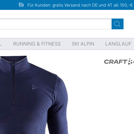
Für Kunden: gratis Versand nach DE und AT ab 100,-€
L
RUNNING & FITNESS
SKI ALPIN
LANGLAUF