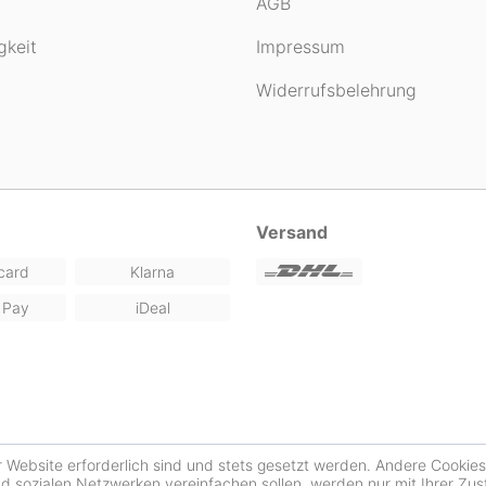
AGB
gkeit
Impressum
Widerrufsbelehrung
Versand
card
Klarna
 Pay
iDeal
r Website erforderlich sind und stets gesetzt werden. Andere Cookie
nd sozialen Netzwerken vereinfachen sollen, werden nur mit Ihrer Zu