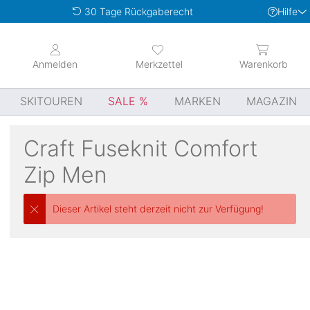
Hilfe
30 Tage Rückgaberecht
Anmelden
Merkzettel
Warenkorb
SKITOUREN
SALE
MARKEN
MAGAZIN
Craft
Fuseknit Comfort
Zip Men
Dieser Artikel steht derzeit nicht zur Verfügung!