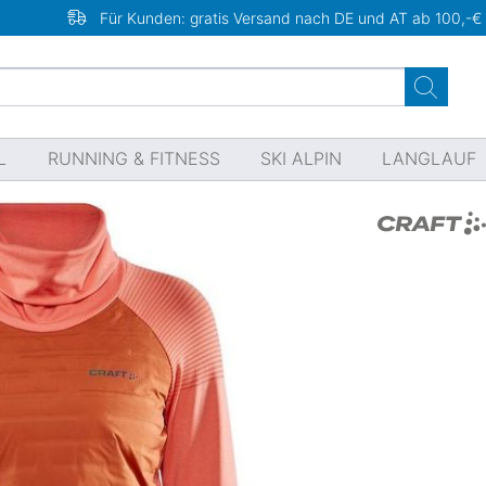
Für Kunden: gratis Versand nach DE und AT ab 100,-€
L
RUNNING & FITNESS
SKI ALPIN
LANGLAUF