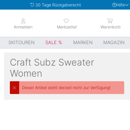
Hilfe
30 Tage Rückgaberecht
Anmelden
Merkzettel
Warenkorb
SKITOUREN
SALE
MARKEN
MAGAZIN
Craft
Subz Sweater
Women
Dieser Artikel steht derzeit nicht zur Verfügung!