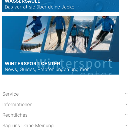
WASSERSÄULE
Das verrät sie über deine Jacke
WINTERSPORT CENTER
News, Guides, Empfehlungen und mehr
Service
Informationen
Rechtliches
Sag uns Deine Meinung