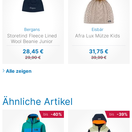
Bergans
Eisbär
Storetind Fleece Lined
Afra Lux Mütze Kids
Wool Beanie Junior
28,45 €
31,75 €
29,90 €
39,99 €
Alle zeigen
Ähnliche Artikel
-40%
-39%
bis
bis