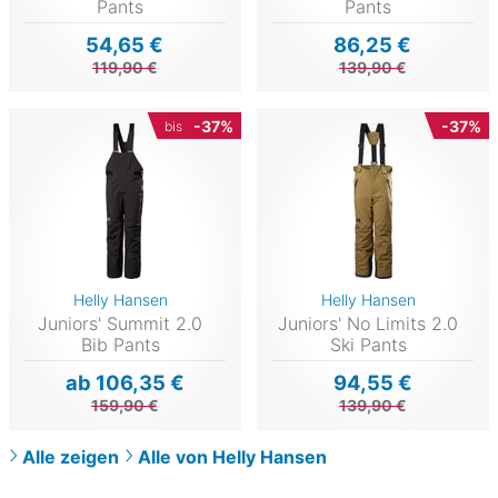
Pants
Pants
54,65 €
86,25 €
119,90 €
139,90 €
-37%
-37%
bis
Helly Hansen
Helly Hansen
Juniors' Summit 2.0
Juniors' No Limits 2.0
Bib Pants
Ski Pants
ab 106,35 €
94,55 €
159,90 €
139,90 €
Alle zeigen
Alle von Helly Hansen