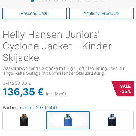
Passend dazu
Ähnliche Produkte
Helly Hansen
Juniors'
Cyclone Jacket - Kinder
Skijacke
Wasserabweisende Skijacke mit High Loft™ Isolierung, ideal für
lange, kalte Skitage mit umfassender Skiausrüstung.
UVP
209,90 €
SALE
136,35 €
-
35
%
inkl. MwSt.
Farbe :
cobalt 2.0 (544)