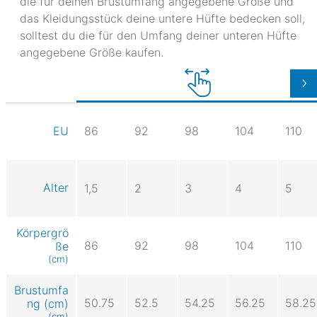
die für deinen Brustumfang angegebene Größe und
das Kleidungsstück deine untere Hüfte bedecken soll,
solltest du die für den Umfang deiner unteren Hüfte
angegebene Größe kaufen.
86
92
98
104
110
EU
Alter
1,5
2
3
4
5
Körpergrö
86
92
98
104
110
ße
(cm)
Brustumfa
50.75
52.5
54.25
56.25
58.25
ng (cm)
(cm)