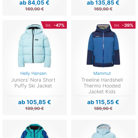
ab 84,05 €
ab 135,85 €
169,90 €
169,90 €
-47%
-39%
bis
bis
Helly Hansen
Mammut
Juniors' Nora Short
Treeline Hardshell
Puffy Ski Jacket
Thermo Hooded
Jacket Kids
ab 105,85 €
ab 115,55 €
199,90 €
189,90 €