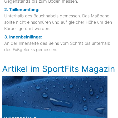
Gegenstands bis zum Boden messen.
2. Taillenumfang:
Unterhalb des Bauchnabels gemessen. Das Maßband
sollte nicht einschnüren und auf gleicher Höhe um den
Körper geführt werden.
3. Innenbeinlänge:
An der Innenseite des Beins vom Schritt bis unterhalb
des Fußgelenks gemessen.
Artikel im SportFits Magazin