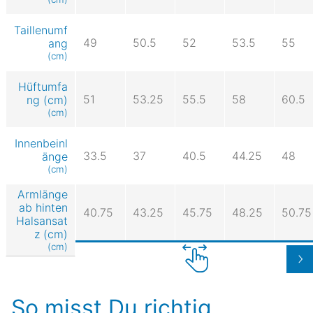
Taillenumf
49
50.5
52
53.5
55
ang
(cm)
Hüftumfa
51
53.25
55.5
58
60.5
ng (cm)
(cm)
Innenbeinl
33.5
37
40.5
44.25
48
änge
(cm)
Armlänge
ab hinten
40.75
43.25
45.75
48.25
50.75
Halsansat
z (cm)
(cm)
So misst Du richtig