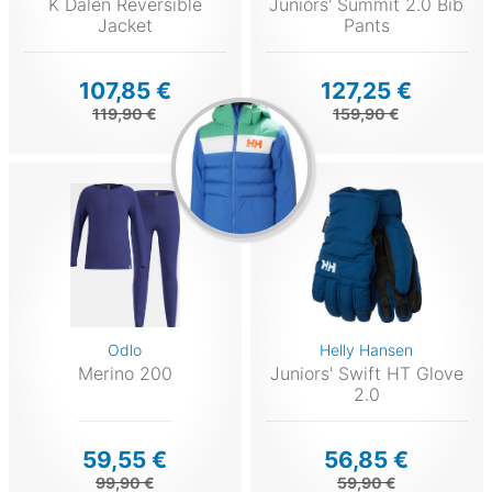
K Dalen Reversible
Juniors' Summit 2.0 Bib
Jacket
Pants
107,85 €
127,25 €
119,90 €
159,90 €
Odlo
Helly Hansen
Merino 200
Juniors' Swift HT Glove
2.0
59,55 €
56,85 €
99,90 €
59,90 €