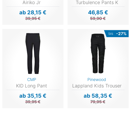
Airiko Jr
Turbulence Pants K
ab 28,15 €
46,85 €
39,95 €
59,90 €
-27%
bis
CMP
Pinewood
KID Long Pant
Lappland Kids Trouser
ab 35,15 €
ab 58,35 €
39,95 €
79,95 €