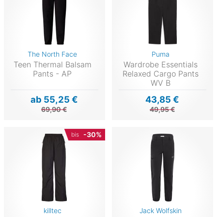
The North Face
Puma
Teen Thermal Balsam
Wardrobe Essentials
Pants - AP
Relaxed Cargo Pants
WV B
ab 55,25 €
43,85 €
69,90 €
49,95 €
-30%
bis
killtec
Jack Wolfskin