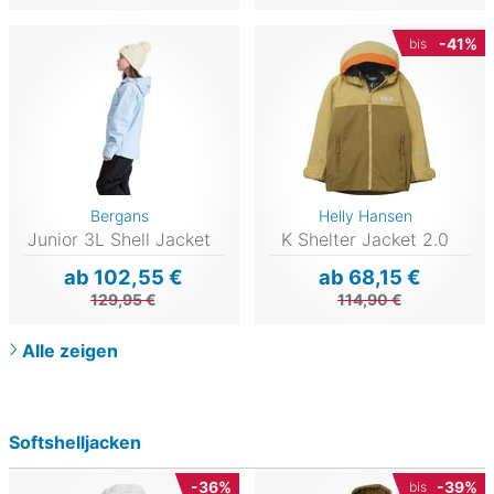
-41%
bis
Bergans
Helly Hansen
Junior 3L Shell Jacket
K Shelter Jacket 2.0
ab 102,55 €
ab 68,15 €
129,95 €
114,90 €
Alle zeigen
Softshelljacken
-36%
-39%
bis