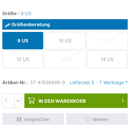
Größe :
9 US
Größenberatung
9 US
10 US
11 US
12 US
13 US
14 US
Artikel-Nr.:
57-41838990-9
Lieferzeit
5
-
7
Werktage
*
IN DEN
WARENKORB
Vergleichen
Merken