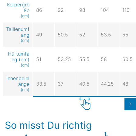
Körpergrö
86
92
98
104
110
ße
(cm)
Taillenumf
49
50.5
52
53.5
55
ang
(cm)
Hüftumfa
51
53.25
55.5
58
60.5
ng (cm)
(cm)
Innenbeinl
33.5
37
40.5
44.25
48
änge
(cm)
So misst Du richtig
1.