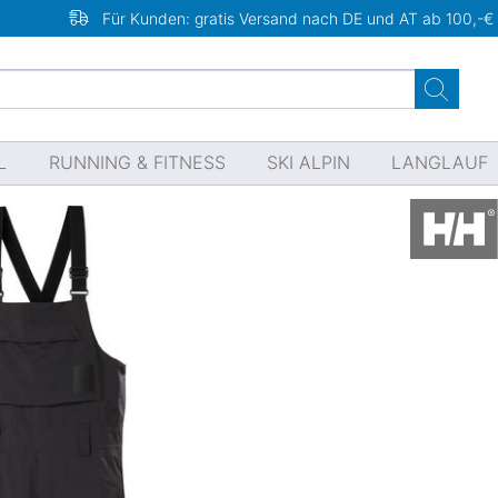
Für Kunden: gratis Versand nach DE und AT ab 100,-€
L
RUNNING & FITNESS
SKI ALPIN
LANGLAUF