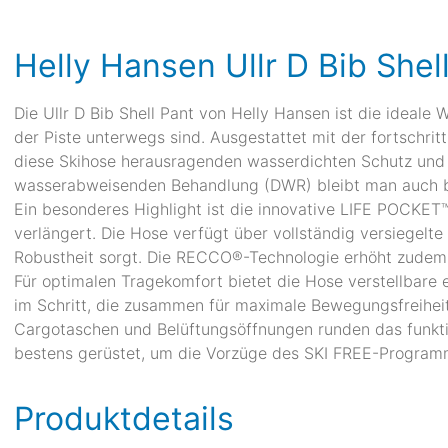
Helly Hansen Ullr D Bib Shel
Die Ullr D Bib Shell Pant von Helly Hansen ist die ideale W
der Piste unterwegs sind. Ausgestattet mit der fortsc
diese Skihose herausragenden wasserdichten Schutz und 
wasserabweisenden Behandlung (DWR) bleibt man auch be
Ein besonderes Highlight ist die innovative LIFE POCKET™,
verlängert. Die Hose verfügt über vollständig versiegelte
Robustheit sorgt. Die RECCO®-Technologie erhöht zudem Ih
Für optimalen Tragekomfort bietet die Hose verstellbare 
im Schritt, die zusammen für maximale Bewegungsfreiheit 
Cargotaschen und Belüftungsöffnungen runden das funktion
bestens gerüstet, um die Vorzüge des SKI FREE-Programm
Produktdetails