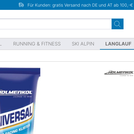
Für Kunden: gratis Versand nach DE und AT ab 100,-€
L
RUNNING & FITNESS
SKI ALPIN
LANGLAUF