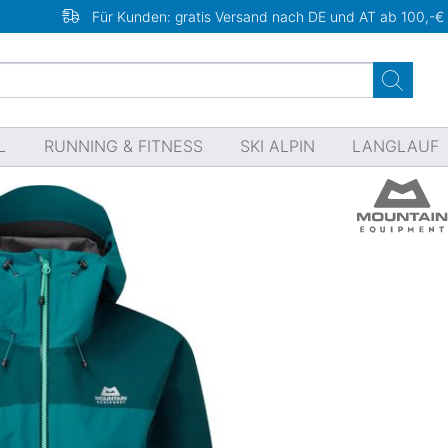
Für Kunden: gratis Versand nach DE und AT ab 100,-€
L
RUNNING & FITNESS
SKI ALPIN
LANGLAUF