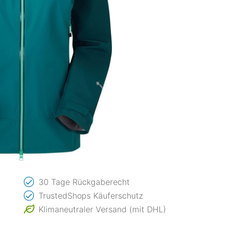
30 Tage Rückgaberecht
TrustedShops Käuferschutz
Klimaneutraler Versand (mit DHL)