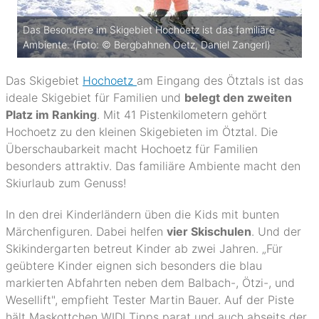
Das Besondere im Skigebiet Hochoetz ist das familiäre
Ambiente. (Foto: © Bergbahnen Oetz, Daniel Zangerl)
Das Skigebiet
Hochoetz
am Eingang des Ötztals ist das
ideale Skigebiet für Familien und
belegt den zweiten
Platz im Ranking
. Mit 41 Pistenkilometern gehört
Hochoetz zu den kleinen Skigebieten im Ötztal. Die
Überschaubarkeit macht Hochoetz für Familien
besonders attraktiv. Das familiäre Ambiente macht den
Skiurlaub zum Genuss!
In den drei Kinderländern üben die Kids mit bunten
Märchenfiguren. Dabei helfen
vier Skischulen
. Und der
Skikindergarten betreut Kinder ab zwei Jahren. „Für
geübtere Kinder eignen sich besonders die blau
markierten Abfahrten neben dem Balbach-, Ötzi-, und
Wesellift", empfieht Tester Martin Bauer. Auf der Piste
hält Maskottchen WIDI Tipps parat und auch abseits der