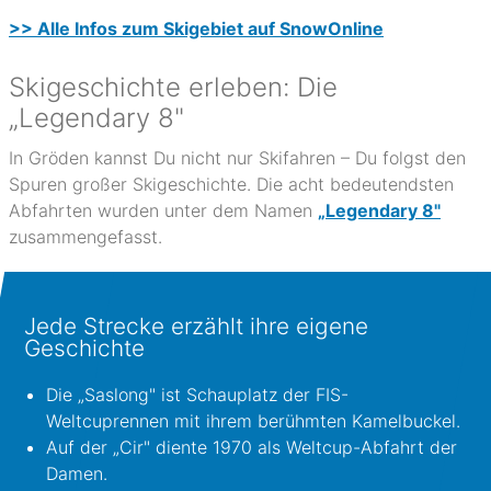
>> Alle Infos zum Skigebiet auf SnowOnline
Skigeschichte erleben: Die
„Legendary 8"
In Gröden kannst Du nicht nur Skifahren – Du folgst den
Spuren großer Skigeschichte. Die acht bedeutendsten
Abfahrten wurden unter dem Namen
„Legendary 8"
zusammengefasst.
Jede Strecke erzählt ihre eigene
Geschichte
Die „Saslong" ist Schauplatz der FIS-
Weltcuprennen mit ihrem berühmten Kamelbuckel.
Auf der „Cir" diente 1970 als Weltcup-Abfahrt der
Damen.