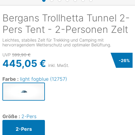
Bergans
Trollhetta Tunnel 2-
Pers Tent - 2-Personen Zelt
Leichtes, stabiles Zelt für Trekking und Camping mit
hervorragendem Wetterschutz und optimaler Belüftung.
UVP
599,90 €
445,05 €
-
26
%
inkl. MwSt.
Farbe :
light fogblue (12757)
Größe :
2-Pers
2-Pers