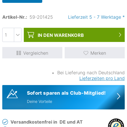
Artikel-Nr.:
59-201425
Lieferzeit
5
-
7
Werktage
*
IN DEN
WARENKORB
Vergleichen
Merken
∗
Bei Lieferung nach Deutschland
Lieferzeiten pro Land
Sofort sparen als Club-Mitglied!
Deine Vorteile
Versandkostenfrei in
DE und AT