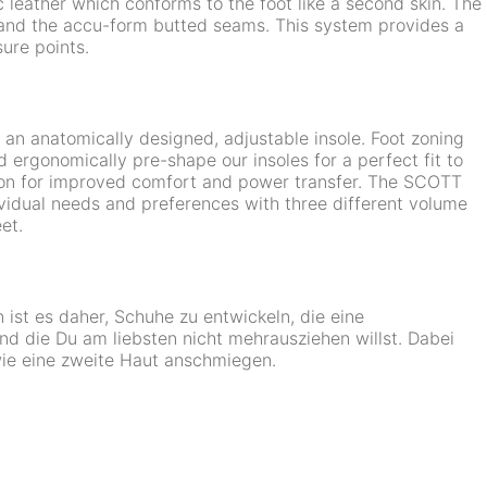
c leather which conforms to the foot like a second skin. The
r and the accu-form butted seams. This system provides a
sure points.
an anatomically designed, adjustable insole. Foot zoning
 ergonomically pre-shape our insoles for a perfect fit to
ation for improved comfort and power transfer. The SCOTT
ividual needs and preferences with three different volume
et.
 ist es daher, Schuhe zu entwickeln, die eine
nd die Du am liebsten nicht mehrausziehen willst. Dabei
 wie eine zweite Haut anschmiegen.