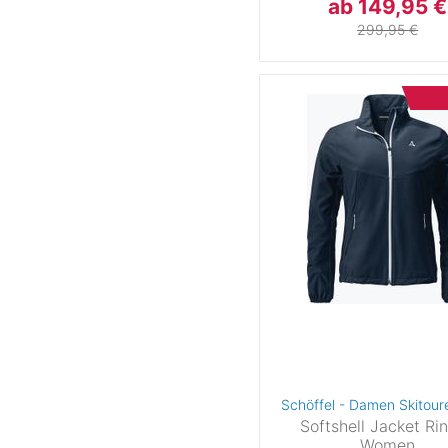
ab 149,95 €
52
52-54
54
54-
299,95 €
56
56-58
58
58-
60
60-62
62-64
6
64
66-68
66
6
70
Kindergrößen EU
80
86
92
9
104
110
116
12
122
128
134
14
Schöffel - Damen Skitour
146
152
158
16
Softshell Jacket Ri
Women