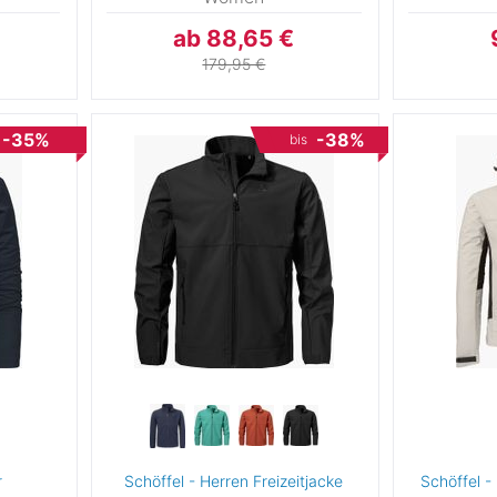
ab 88,65 €
179,95 €
-35%
-38%
bis
0
rs
G
r
Schöffel - Herren Freizeitjacke
Schöffel -