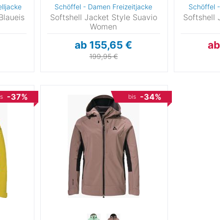
lljacke
Schöffel - Damen Freizeitjacke
Schöffel -
Blaueis
Softshell Jacket Style Suavio
Softshell
Women
ab 155,65 €
ab
199,95 €
-37%
-34%
is
bis