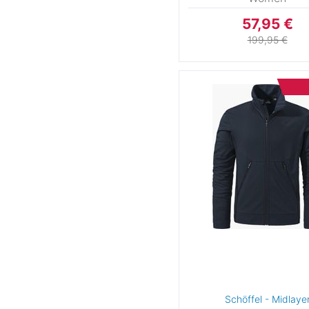
176
57,95 €
199,95 €
us-kids
L
XL
2XL
3
5
7
9
1
11
12
13
13y
14
14yrs
15
US Größen
LRG
MED
SML
XL
XSM
16
Schöffel - Midlaye
Sonstige