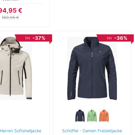
94,95 €
189,95 €
-37%
-36%
bis
bis
 Herren Softshelljacke
Schöffel - Damen Freizeitjacke