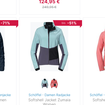
124,95 €
Expedition
(4)
56
249,95 €
Snowboarden
(1)
60
Klettersteig
(7)
-71%
-51%
bis
Golf
(3)
2
8
8
0
0
enjacke
Schöffel - Damen Radjacke
Schöffel 
4
nnen
Softshell Jacket Zumaia
Softsh
Women