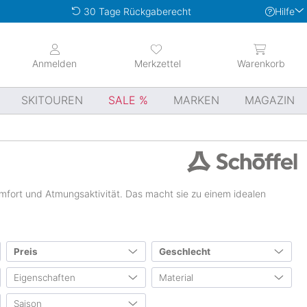
Hilfe
30 Tage Rückgaberecht
Anmelden
Merkzettel
Warenkorb
SKITOUREN
SALE
MARKEN
MAGAZIN
omfort und Atmungsaktivität. Das macht sie zu einem idealen
Preis
Geschlecht
Eigenschaften
Material
Herren
(211)
von
bis
0 €
1500 €
Damen
(240)
Saison