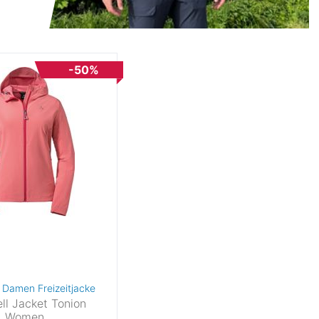
-50%
- Damen Freizeitjacke
ell Jacket Tonion
Women