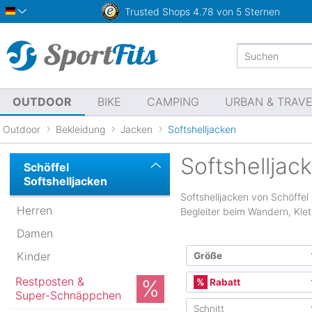
Trusted Shops
4.78 von 5 Sternen
Deutsch
OUTDOOR
BIKE
CAMPING
URBAN & TRAV
Outdoor
Bekleidung
Jacken
Softshelljacken
Softshelljac
Schöffel
Softshelljacken
Softshelljacken von Schöffel
Herren
Begleiter beim Wandern, Klet
Damen
Kinder
Größe
Restposten &
Internationale Größe
Rabatt
Super-Schnäppchen
Schnitt