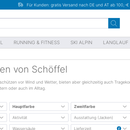
Für Kunden: gratis Versand nach DE und AT ab 100,-€
EL
RUNNING & FITNESS
SKI ALPIN
LANGLAUF
ken von Schöffel
 schützen vor Wind und Wetter, bieten aber gleichzeitig auch Tragek
tern oder auch im Alltag.
Hauptfarbe
Zweitfarbe
n
Aktivität
Ausstattung (Jacken)
122
84
39
26
24
14
13
6
Wassersäule
Lieferzeit