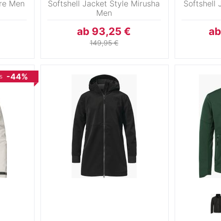
tre Men
Softshell Jacket Style Mirusha
Softshell 
Men
L
ab 93,25 €
ab
4
149,95 €
-44%
s