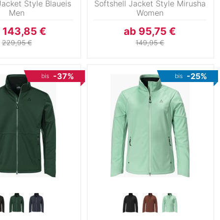
Jacket Style Blaueis
Softshell Jacket Style Mirusha
Men
Women
 143,85 €
ab 95,75 €
229,95 €
149,95 €
-37%
-25%
bis
bis