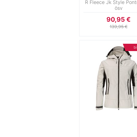
R Fleece Jk Style Pon
ösv
S
M
L
4X
90,95 €
8
10
12
1
139,95 €
16
18
20
bi