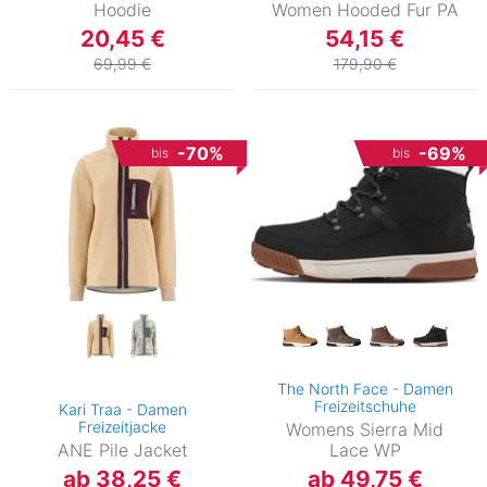
Hoodie
Women Hooded Fur PA
20,45 €
54,15 €
69,99 €
179,90 €
-70%
-69%
bis
bis
The North Face - Damen
Freizeitschuhe
Kari Traa - Damen
Freizeitjacke
Womens Sierra Mid
ANE Pile Jacket
Lace WP
ab 38,25 €
ab 49,75 €