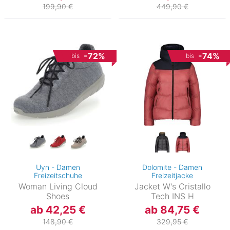
199,90 €
449,90 €
-72%
-74%
bis
bis
Uyn - Damen
Dolomite - Damen
Freizeitschuhe
Freizeitjacke
Woman Living Cloud
Jacket W's Cristallo
Shoes
Tech INS H
ab 42,25 €
ab 84,75 €
148,90 €
329,95 €