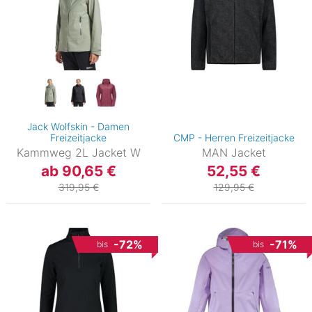
Jack Wolfskin - Damen
Freizeitjacke
CMP - Herren Freizeitjacke
Kammweg 2L Jacket W
MAN Jacket
ab 90,65 €
52,55 €
319,95 €
129,95 €
-72%
-71%
bis
bis