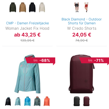
Black Diamond - Outdoor
CMP - Damen Freizeitjacke
Shorts für Damen
Woman Jacket Fix Hood
W Credo Shorts
ab 43,25 €
24,05 €
139,95 €
74,90 €
-68%
-71%
bis
bis