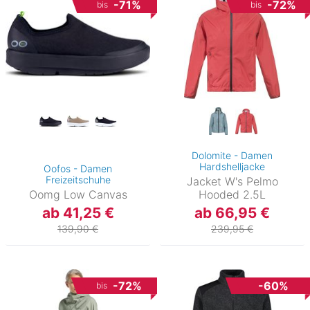
-71%
-72%
bis
bis
Dolomite - Damen
Hardshelljacke
Oofos - Damen
Freizeitschuhe
Jacket W's Pelmo
Oomg Low Canvas
Hooded 2.5L
ab 41,25 €
ab 66,95 €
139,90 €
239,95 €
-72%
-60%
bis