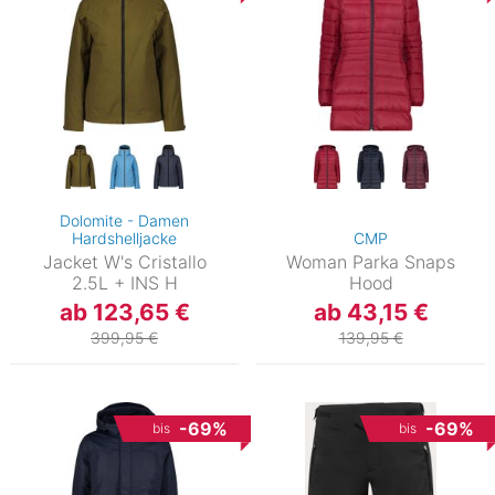
Dolomite - Damen
Hardshelljacke
CMP
Jacket W's Cristallo
Woman Parka Snaps
2.5L + INS H
Hood
ab 123,65 €
ab 43,15 €
399,95 €
139,95 €
-69%
-69%
bis
bis