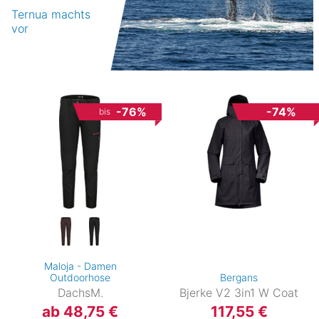
Ternua machts
vor
-76%
-74%
bis
Maloja - Damen
Outdoorhose
Bergans
DachsM.
Bjerke V2 3in1 W Coat
ab 48,75 €
117,55 €