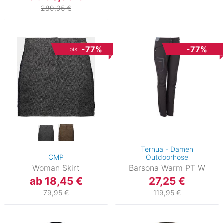
289,95 €
-77%
-77%
bis
Ternua - Damen
CMP
Outdoorhose
Woman Skirt
Barsona Warm PT W
ab 18,45 €
27,25 €
79,95 €
119,95 €