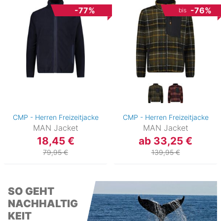
-77%
-76%
bis
CMP - Herren Freizeitjacke
CMP - Herren Freizeitjacke
MAN Jacket
MAN Jacket
18,45 €
ab 33,25 €
79,95 €
139,95 €
SO GEHT
NACHHALTIG
KEIT