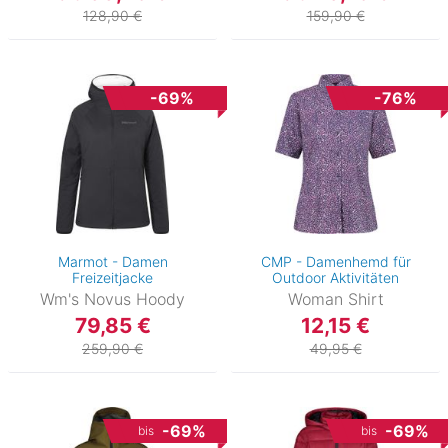
128,90 €
159,90 €
-69%
-76%
Marmot - Damen
CMP - Damenhemd für
Freizeitjacke
Outdoor Aktivitäten
Wm's Novus Hoody
Woman Shirt
79,85 €
12,15 €
259,90 €
49,95 €
-69%
-69%
bis
bis