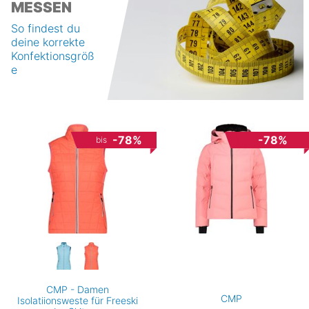
MESSEN
So findest du
deine korrekte
Konfektionsgröß
e
-78%
-78%
bis
CMP - Damen
CMP
Isolatiionsweste für Freeski