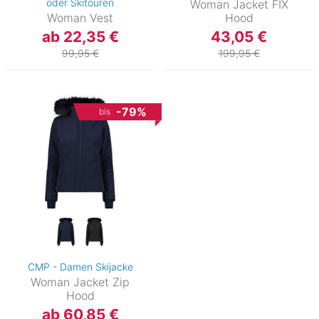
oder Skitouren
Woman Jacket FIX
Woman Vest
Hood
ab 22,35 €
43,05 €
99,95 €
199,95 €
-79%
bis
CMP - Damen Skijacke
Woman Jacket Zip
Hood
ab 60,85 €