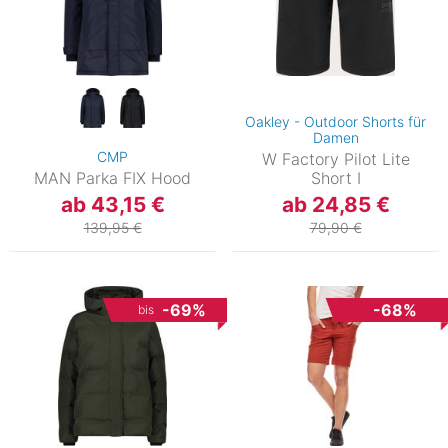
Oakley - Outdoor Shorts für
Damen
CMP
W Factory Pilot Lite
MAN Parka FIX Hood
Short I
ab 43,15 €
ab 24,85 €
139,95 €
79,90 €
-69%
-68%
bis