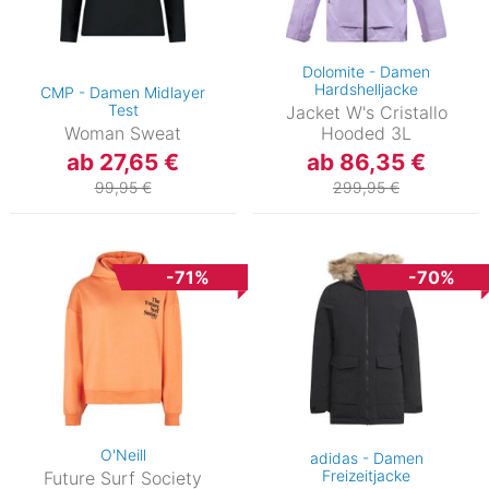
Dolomite - Damen
Hardshelljacke
CMP - Damen Midlayer
Test
Jacket W's Cristallo
Woman Sweat
Hooded 3L
ab 27,65 €
ab 86,35 €
99,95 €
299,95 €
-71%
-70%
O'Neill
adidas - Damen
Freizeitjacke
Future Surf Society