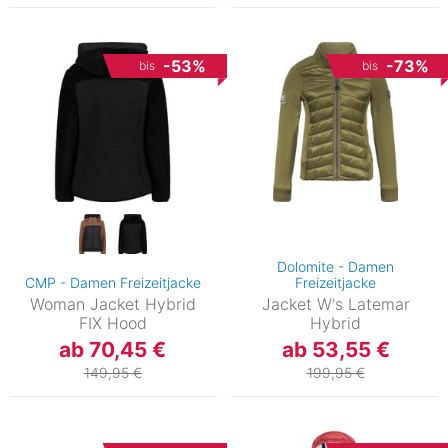
-53%
-73%
bis
bis
Dolomite - Damen
CMP - Damen Freizeitjacke
Freizeitjacke
Woman Jacket Hybrid
Jacket W's Latemar
FIX Hood
Hybrid
ab 70,45 €
ab 53,55 €
149,95 €
199,95 €