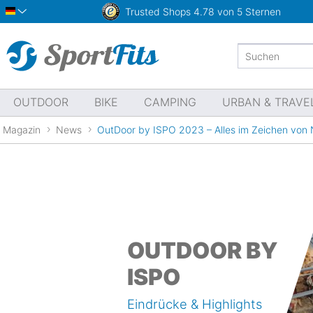
Trusted Shops
4.78 von 5 Sternen
Deutsch
OUTDOOR
BIKE
CAMPING
URBAN & TRAVE
Magazin
News
OutDoor by ISPO 2023 – Alles im Zeichen von N
OUTDOOR BY
ISPO
Eindrücke & Highlights