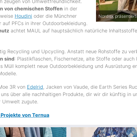
ien zeugen von Umweltfreundlichkeit.
n von chemischen Stoffen
in der
lsweise
Houdini
oder die Münchner
Nordisk präsentiert
 auf PFCs in ihrer Outdoorbekleidung.
hutz
achtet MAUL auf hauptsächlich natürliche Inhaltsstoffe
utig Recycling und Upcycling. Anstatt neue Rohstoffe zu ve
n sind
: Plastikflaschen, Fischernetze, alte Stoffe oder auch
aus Müll komplett neue Outdoorbekleidung und Ausrüstung en
Modelle.
 Moe 3R von
Edelrid
, Jacken von Vaude, die Earth Series R
 uns über alle nachhaltigen Produkte, dir wir dir künftig in
r Umwelt zugute.
-Projekte von Ternua