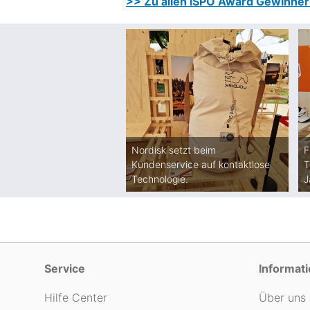
>> Zu allen ISPO Award Gewinne
Nordisk setzt beim
F
Kundenservice auf kontaktlose
T
Technologie.
J
Service
Informat
Hilfe Center
Über uns