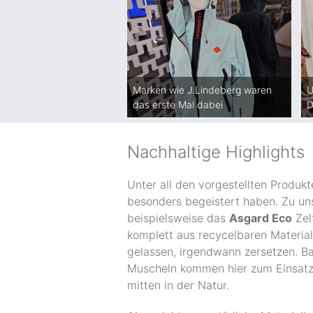
Marken wie J.Lindeberg waren
U
das erste Mal dabei
D
Nachhaltige Highlights
Unter all den vorgestellten Produkt
besonders begeistert haben. Zu uns
beispielsweise das
Asgard Eco
Zel
komplett aus recycelbaren Materiali
gelassen, irgendwann zersetzen. B
Muscheln kommen hier zum Einsatz
mitten in der Natur.