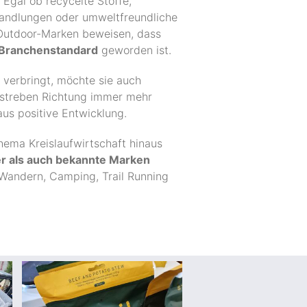
Egal ob recycelte Stoffe,
ehandlungen oder umweltfreundliche
 Outdoor-Marken beweisen, dass
Branchenstandard
geworden ist.
t verbringt, möchte sie auch
estreben Richtung immer mehr
aus positive Entwicklung.
hema Kreislaufwirtschaft hinaus
 als auch bekannte Marken
 Wandern, Camping, Trail Running