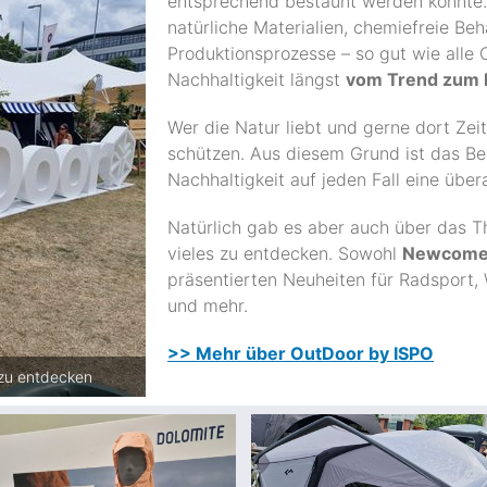
entsprechend bestaunt werden konnte. 
natürliche Materialien, chemiefreie B
Produktionsprozesse – so gut wie alle
Nachhaltigkeit längst
vom Trend zum 
Wer die Natur liebt und gerne dort Zei
schützen. Aus diesem Grund ist das B
Nachhaltigkeit auf jeden Fall eine über
Natürlich gab es aber auch über das T
vieles zu entdecken. Sowohl
Newcomer
präsentierten Neuheiten für Radsport,
und mehr.
>> Mehr über OutDoor by ISPO
 zu entdecken