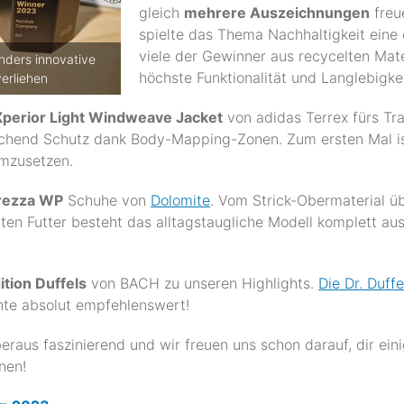
gleich
mehrere Auszeichnungen
freue
spielte das Thema Nachhaltigkeit eine
viele der Gewinner aus recycelten Mat
nders innovative
höchste Funktionalität und Langlebigkei
erliehen
Xperior Light Windweave Jacket
von adidas Terrex fürs Trai
eichend Schutz dank Body-Mapping-Zonen. Zum ersten Mal is
umzusetzen.
rezza WP
Schuhe von
Dolomite
. Vom Strick-Obermaterial üb
n Futter besteht das alltagstaugliche Modell komplett aus 
ition Duffels
von BACH zu unseren Highlights.
Die Dr. Duff
nte absolut empfehlenswert!
raus faszinierend und wir freuen uns schon darauf, dir eini
nen!