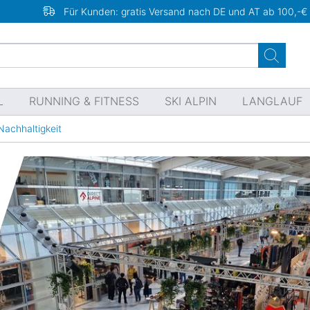
Für Kunden: gratis Versand nach DE und AT ab 100,-€
L
RUNNING & FITNESS
SKI ALPIN
LANGLAUF
achhaltigkeit