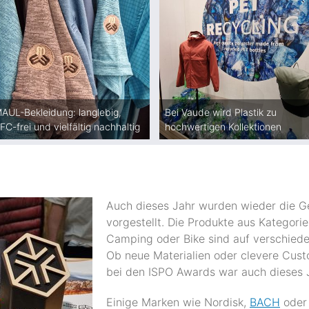
AUL-Bekleidung: langlebig,
Bei Vaude wird Plastik zu
FC-frei und vielfältig nachhaltig
hochwertigen Kollektionen
Auch dieses Jahr wurden wieder die 
vorgestellt. Die Produkte aus Kategori
Camping oder Bike sind auf verschiede
Ob neue Materialien oder clevere Custo
bei den ISPO Awards war auch dieses 
Einige Marken wie Nordisk,
BACH
ode