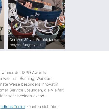
Der Moe 3R von Edelrid: komplett
recycelt/upgecycelt
Gewinner der ISPO Awards
en wie Trail Running, Wandern,
nste Weise besonders innovativ.
mer Service Lösungen, die Vielfalt
Jahr sehr beeindruckend.
r
adidas Terrex
konnten sich über