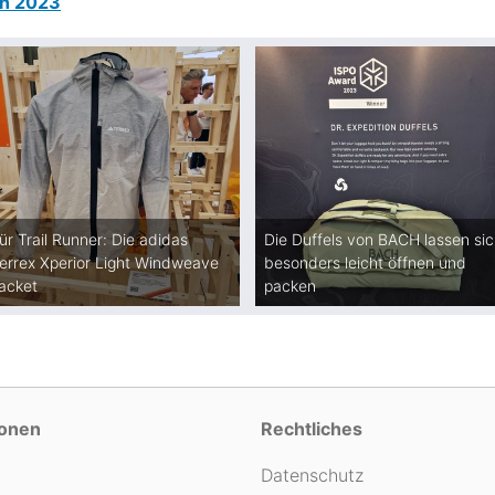
rn 2023
ür Trail Runner: Die adidas
Die Duffels von BACH lassen si
errex Xperior Light Windweave
besonders leicht öffnen und
acket
packen
ionen
Rechtliches
Datenschutz