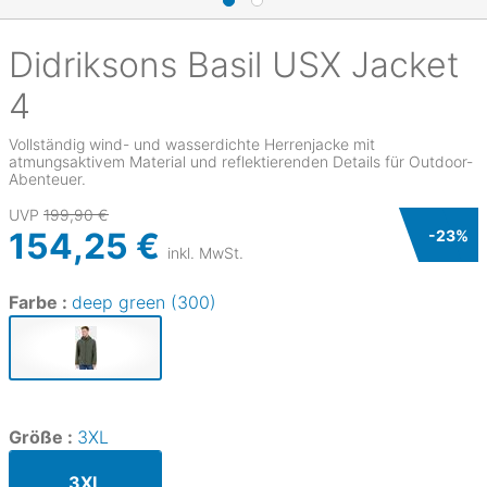
Didriksons
Basil USX Jacket
4
Vollständig wind- und wasserdichte Herrenjacke mit
atmungsaktivem Material und reflektierenden Details für Outdoor-
Abenteuer.
UVP
199,90 €
154,25 €
-
23
%
inkl. MwSt.
Farbe :
deep green (300)
Größe :
3XL
3XL