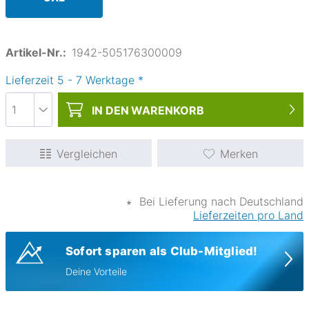
Artikel-Nr.:
1942-505176300009
Lieferzeit
5
-
7
Werktage
*
IN DEN
WARENKORB
Vergleichen
Merken
∗
Bei Lieferung nach Deutschland
Lieferzeiten pro Land
Sofort sparen als Club-Mitglied!
Deine Vorteile