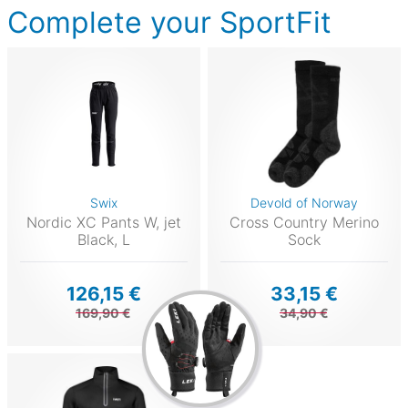
Complete your SportFit
Swix
Devold of Norway
Nordic XC Pants W, jet
Cross Country Merino
Black, L
Sock
126,15 €
33,15 €
169,90 €
34,90 €