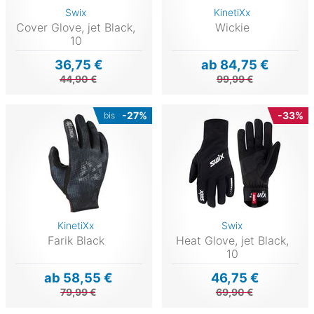
Swix
KinetiXx
Cover Glove, jet Black,
Wickie
10
36,75 €
ab 84,75 €
44,90 €
99,99 €
-27%
-33%
bis
KinetiXx
Swix
Farik Black
Heat Glove, jet Black,
10
ab 58,55 €
46,75 €
79,99 €
69,90 €