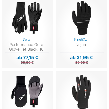
Swix
KinetiXx
Performance Gore
Nojan
Glove, jet Black, 10
ab 77,15 €
ab 31,95 €
99,90 €
39,99 €