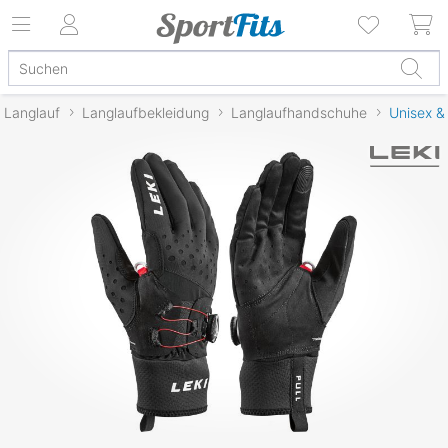
Langlauf
Langlaufbekleidung
Langlaufhandschuhe
Unisex &