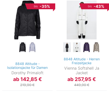
-35%
-43%
bis
bis
8848 Altitude - Herren
Freizeitjacke
8848 Altitude -
Isolationsjacke für Damen
Vienna Softshell Ja
Dorothy Primaloft
Jacket
ab 142,85 €
ab 257,95 €
219,90 €
449,90 €