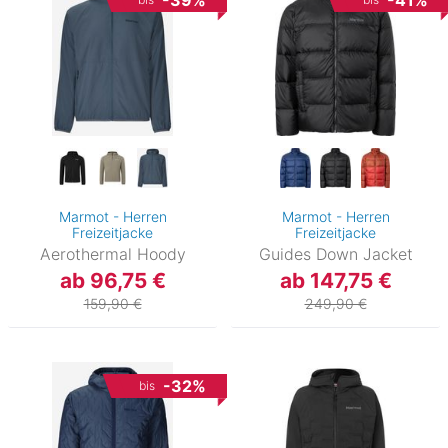
-39%
-41%
Marmot - Herren
Marmot - Herren
Freizeitjacke
Freizeitjacke
Aerothermal Hoody
Guides Down Jacket
ab 96,75 €
ab 147,75 €
159,90 €
249,90 €
-32%
bis