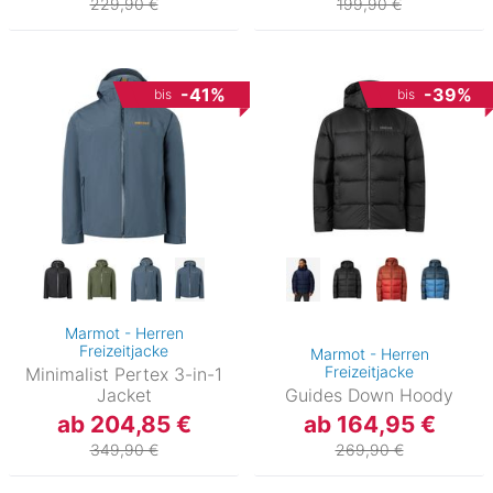
229,90 €
199,90 €
-41%
-39%
bis
bis
Marmot - Herren
Freizeitjacke
Marmot - Herren
Freizeitjacke
Minimalist Pertex 3-in-1
Jacket
Guides Down Hoody
ab 204,85 €
ab 164,95 €
349,90 €
269,90 €