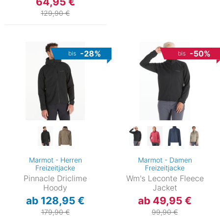
64,95 €
129,90 €
-28%
-50%
bis
bis
Marmot - Herren
Marmot - Damen
Freizeitjacke
Freizeitjacke
Pinnacle Driclime
Wm's Leconte Fleece
Hoody
Jacket
ab 128,95 €
ab 49,95 €
179,90 €
99,90 €