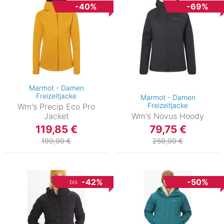
-40%
-69%
Marmot - Damen
Freizeitjacke
Marmot - Damen
Freizeitjacke
Wm's Precip Eco Pro
Jacket
Wm's Novus Hoody
119,85 €
79,75 €
199,90 €
259,90 €
-42%
-50%
bis