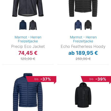
Marmot - Herren
Marmot - Herren
Freizeitjacke
Freizeitjacke
Precip Eco Jacket
Echo Featherless Hoody
74,45 €
ab 189,95 €
129,90 €
259,90 €
-37%
-39%
bis
bis