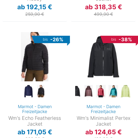
ab 192,15 €
ab 318,35 €
259,90 €
499,90 €
-26%
-38%
bis
bis
Marmot - Damen
Marmot - Damen
Freizeitjacke
Freizeitjacke
Wm's Echo Featherless
Wm's Minimalist Pertex
Jacket
Jacket
ab 171,05 €
ab 124,65 €