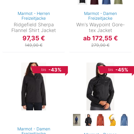
Marmot - Herren
Marmot - Damen
Freizeitjacke
Freizeitjacke
Ridgefield Sherpa
Wm's Waypoint Gore-
Flannel Shirt Jacket
tex Jacket
97,35 €
ab 172,55 €
149,90 €
279,90 €
-43%
-45%
bis
bis
Marmot - Damen
Freizeitjacke