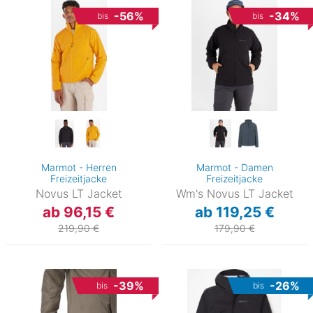
-56%
-34%
bis
bis
Marmot - Herren
Marmot - Damen
Freizeitjacke
Freizeitjacke
Novus LT Jacket
Wm's Novus LT Jacket
ab 96,15 €
ab 119,25 €
219,90 €
179,90 €
-39%
-26%
bis
bis