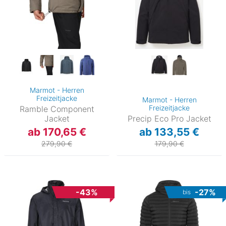
Marmot - Herren
Freizeitjacke
Marmot - Herren
Freizeitjacke
Ramble Component
Jacket
Precip Eco Pro Jacket
ab 170,65 €
ab 133,55 €
279,90 €
179,90 €
-43%
-27%
bis