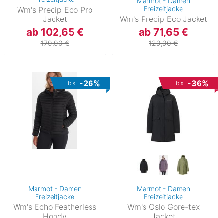
Marmot - Damen
Freizeitjacke
Wm's Precip Eco Pro
Jacket
Wm's Precip Eco Jacket
ab 102,65 €
ab 71,65 €
179,90 €
129,90 €
-26%
-36%
bis
bis
Marmot - Damen
Marmot - Damen
Freizeitjacke
Freizeitjacke
Wm's Echo Featherless
Wm's Oslo Gore-tex
Hoody
Jacket