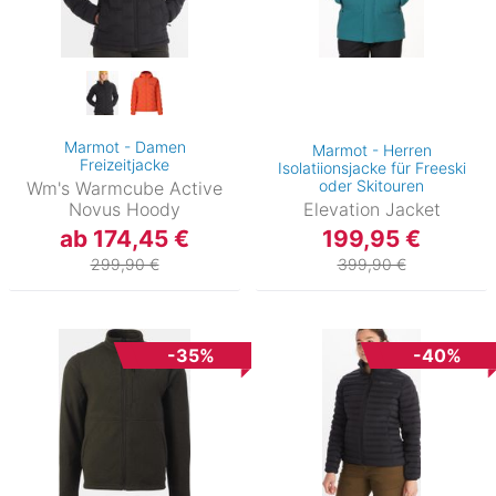
Marmot - Damen
Marmot - Herren
Freizeitjacke
Isolatiionsjacke für Freeski
oder Skitouren
Wm's Warmcube Active
Novus Hoody
Elevation Jacket
ab 174,45 €
199,95 €
299,90 €
399,90 €
-35%
-40%