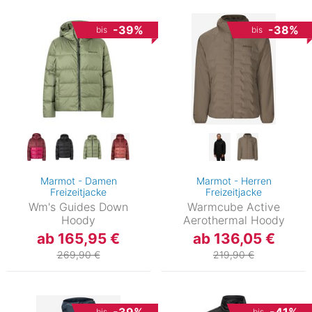
-39%
-38%
bis
bis
Marmot - Damen
Marmot - Herren
Freizeitjacke
Freizeitjacke
Wm's Guides Down
Warmcube Active
Hoody
Aerothermal Hoody
ab 165,95 €
ab 136,05 €
269,90 €
219,90 €
bis
bis