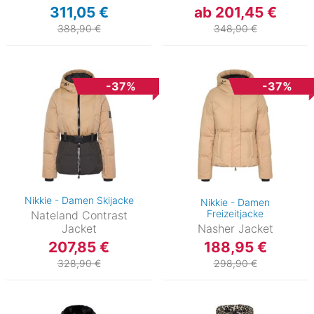
311,05 €
ab 201,45 €
388,90 €
348,90 €
-37%
-37%
Nikkie - Damen Skijacke
Nikkie - Damen
Freizeitjacke
Nateland Contrast
Jacket
Nasher Jacket
207,85 €
188,95 €
328,90 €
298,90 €