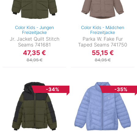
Color Kids - Jungen
Color Kids - Mädchen
Freizeitjacke
Freizeitjacke
Jr. Jacket Quilt Stitch
Parka W. Fake Fur
Seams 741681
Taped Seams 741750
47,35 €
55,15 €
84,95 €
84,95 €
-34%
-35%