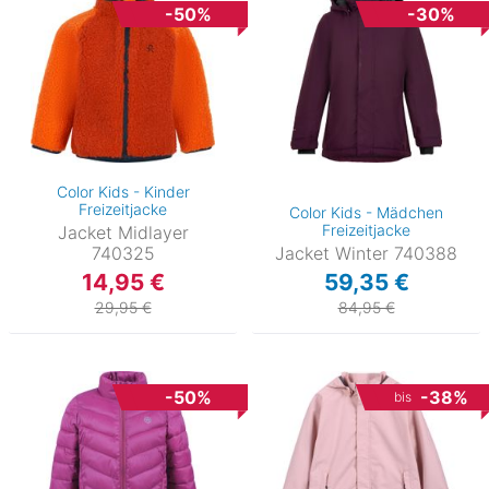
-50%
-30%
Color Kids - Kinder
Freizeitjacke
Color Kids - Mädchen
Freizeitjacke
Jacket Midlayer
740325
Jacket Winter 740388
14,95 €
59,35 €
29,95 €
84,95 €
-50%
-38%
bis