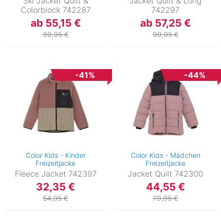
Ski Jacket Quilt &
Jacket Quilt & Long
Colorblock 742287
742297
ab 55,15 €
ab 57,25 €
99,95 €
99,95 €
-41%
-44%
Color Kids - Kinder
Color Kids - Mädchen
Freizeitjacke
Freizeitjacke
Fleece Jacket 742397
Jacket Quilt 742300
32,35 €
44,55 €
54,95 €
79,95 €