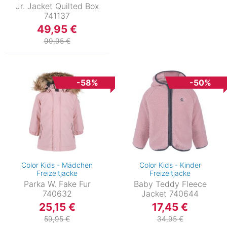
Jr. Jacket Quilted Box
741137
49,95 €
99,95 €
-58%
-50%
Color Kids - Mädchen
Color Kids - Kinder
Freizeitjacke
Freizeitjacke
Parka W. Fake Fur
Baby Teddy Fleece
740632
Jacket 740644
25,15 €
17,45 €
59,95 €
34,95 €