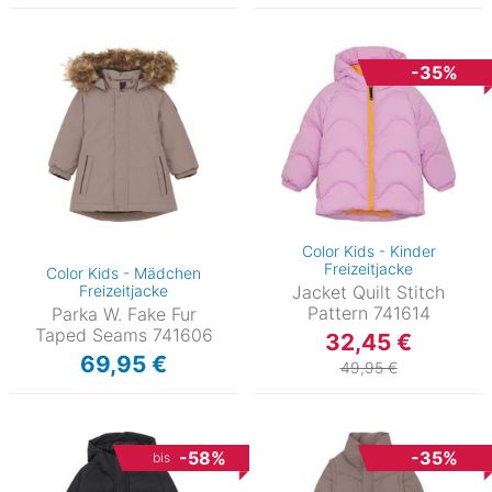
-35%
Color Kids - Kinder
Freizeitjacke
Color Kids - Mädchen
Freizeitjacke
Jacket Quilt Stitch
Pattern 741614
Parka W. Fake Fur
Taped Seams 741606
32,45 €
69,95 €
49,95 €
-58%
-35%
bis