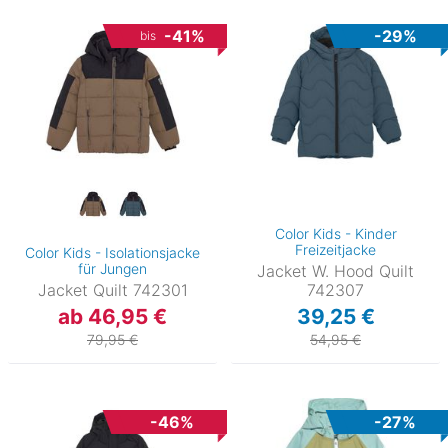
-41%
-29%
bis
Color Kids - Kinder
Freizeitjacke
Color Kids - Isolationsjacke
für Jungen
Jacket W. Hood Quilt
Jacket Quilt 742301
742307
ab 46,95 €
39,25 €
79,95 €
54,95 €
-46%
-27%