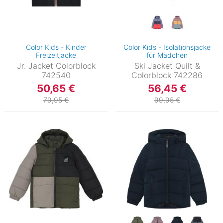
Color Kids - Kinder
Color Kids - Isolationsjacke
Freizeitjacke
für Mädchen
Jr. Jacket Colorblock
Ski Jacket Quilt &
742540
Colorblock 742286
50,65 €
56,45 €
79,95 €
99,95 €