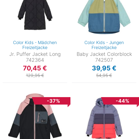
Color Kids - Mädchen
Color Kids - Jungen
Freizeitjacke
Freizeitjacke
Jr. Puffer Jacket Long
Baby Jacket Colorblock
742364
742507
70,45 €
39,95 €
129,95 €
54,95 €
-37%
-44%