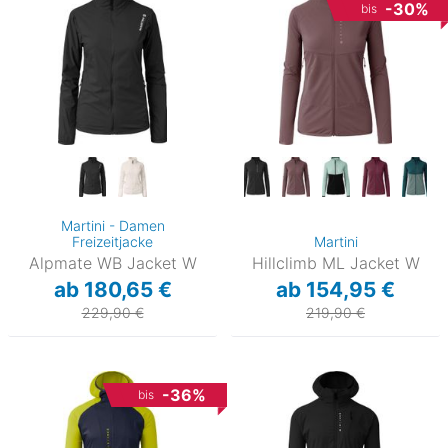
-30%
bis
Martini - Damen
Freizeitjacke
Martini
Alpmate WB Jacket W
Hillclimb ML Jacket W
ab 180,65 €
ab 154,95 €
229,90 €
219,90 €
-36%
bis