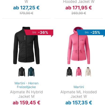
W
Hooded Jacket W
ab 127,25 €
ab 171,95 €
179,90 €
269,90 €
-36%
-25%
bis
bis
Martini - Herren
Freizeitjacke
Martini
Alpmate IN Hybrid
Alpmate ML Hooded
Jacket M
Jacket W
ab 159,45 €
ab 157,35 €