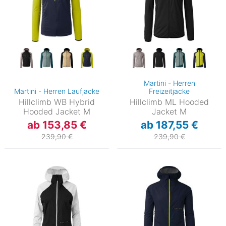
Martini - Herren
Martini - Herren Laufjacke
Freizeitjacke
Hillclimb WB Hybrid
Hillclimb ML Hooded
Hooded Jacket M
Jacket M
ab 153,85 €
ab 187,55 €
239,90 €
239,90 €