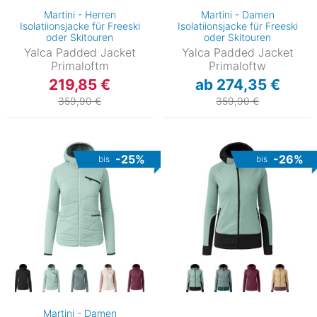
Martini - Herren
Martini - Damen
Isolatiionsjacke für Freeski
Isolatiionsjacke für Freeski
oder Skitouren
oder Skitouren
Yalca Padded Jacket
Yalca Padded Jacket
Primaloftm
Primaloftw
219,85 €
ab 274,35 €
359,90 €
359,90 €
-25%
-26%
bis
bis
Martini - Damen