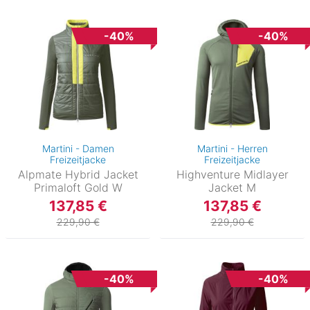
-40%
-40%
Martini - Damen
Martini - Herren
Freizeitjacke
Freizeitjacke
Alpmate Hybrid Jacket
Highventure Midlayer
Primaloft Gold W
Jacket M
137,85 €
137,85 €
229,90 €
229,90 €
-40%
-40%