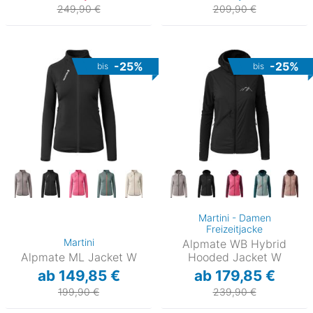
249,90 €
209,90 €
-25%
-25%
bis
bis
Martini - Damen
Freizeitjacke
Martini
Alpmate WB Hybrid
Alpmate ML Jacket W
Hooded Jacket W
ab 149,85 €
ab 179,85 €
199,90 €
239,90 €