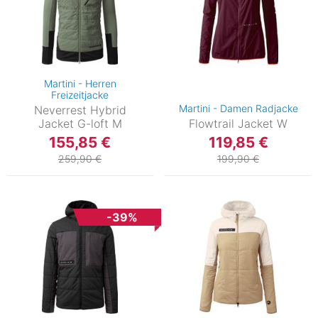
Martini - Herren
Freizeitjacke
Martini - Damen Radjacke
Neverrest Hybrid
Jacket G-loft M
Flowtrail Jacket W
155,85 €
119,85 €
259,90 €
199,90 €
-39%