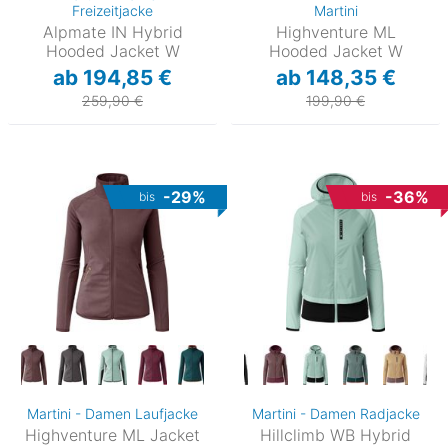
Freizeitjacke
Martini
Alpmate IN Hybrid
Highventure ML
Hooded Jacket W
Hooded Jacket W
ab 194,85 €
ab 148,35 €
259,90 €
199,90 €
-29%
-36%
bis
bis
Martini - Damen Laufjacke
Martini - Damen Radjacke
Highventure ML Jacket
Hillclimb WB Hybrid