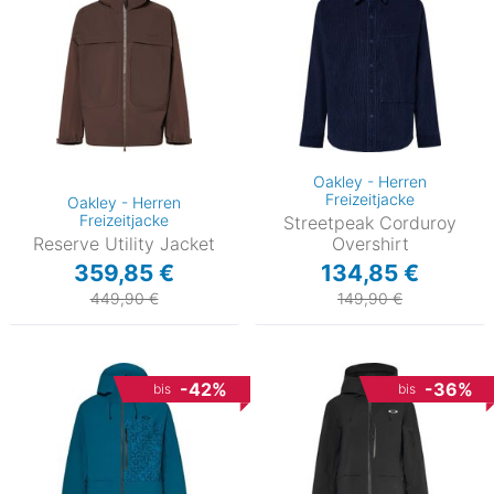
Oakley - Herren
Freizeitjacke
Oakley - Herren
Freizeitjacke
Streetpeak Corduroy
Reserve Utility Jacket
Overshirt
359,85 €
134,85 €
449,90 €
149,90 €
-42%
-36%
bis
bis