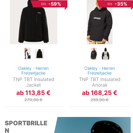
-59%
-35%
bis
bis
Oakley - Herren
Oakley - Herren
Freizeitjacke
Freizeitjacke
TNP TBT Insulated
TNP TBT Insulated
Jacket
Anorak
ab 113,85 €
ab 168,25 €
279,90 €
259,90 €
SPORTBRILLE
N