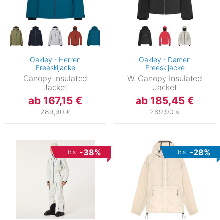
Oakley - Herren
Oakley - Damen
Freeskijacke
Freeskijacke
Canopy Insulated
W. Canopy Insulated
Jacket
Jacket
ab 167,15 €
ab 185,45 €
289,90 €
289,90 €
-38%
-28%
bis
bis