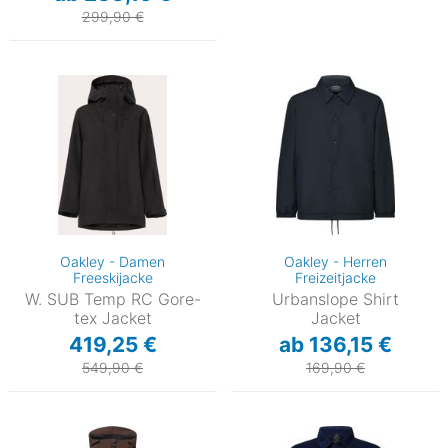
299,90 €
Oakley - Damen
Oakley - Herren
Freeskijacke
Freizeitjacke
W. SUB Temp RC Gore-
Urbanslope Shirt
tex Jacket
Jacket
419,25 €
ab 136,15 €
549,90 €
169,90 €