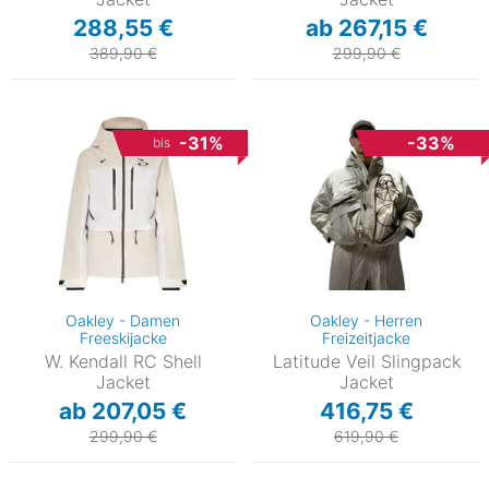
288,55 €
ab 267,15 €
389,90 €
299,90 €
-31%
-33%
bis
Oakley - Damen
Oakley - Herren
Freeskijacke
Freizeitjacke
W. Kendall RC Shell
Latitude Veil Slingpack
Jacket
Jacket
ab 207,05 €
416,75 €
299,90 €
619,90 €