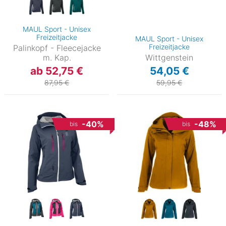
MAUL Sport - Unisex
Freizeitjacke
MAUL Sport - Unisex
Freizeitjacke
Palinkopf - Fleecejacke
m. Kap.
Wittgenstein
ab 52,75 €
54,05 €
87,95 €
59,95 €
-40%
-48%
bis
bis