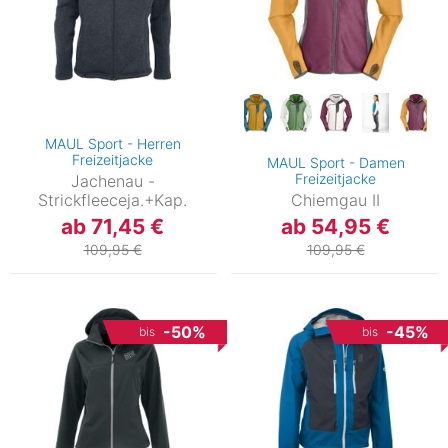
MAUL Sport - Herren
Freizeitjacke
MAUL Sport - Damen
Freizeitjacke
Jachenau -
Strickfleeceja.+Kap.
Chiemgau II
ab 71,45 €
ab 54,95 €
109,95 €
109,95 €
-50%
-45%
bis
bis