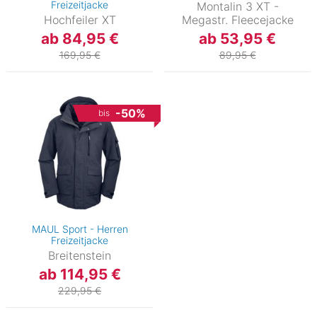
Freizeitjacke
Montalin 3 XT -
Hochfeiler XT
Megastr. Fleecejacke
ab 84,95 €
ab 53,95 €
169,95 €
89,95 €
-50%
bis
MAUL Sport - Herren
Freizeitjacke
Breitenstein
ab 114,95 €
229,95 €