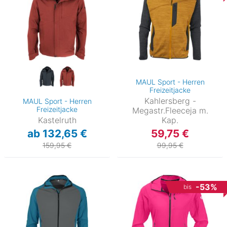
MAUL Sport - Herren
Freizeitjacke
Kahlersberg -
MAUL Sport - Herren
Freizeitjacke
Megastr.Fleeceja m.
Kastelruth
Kap.
ab 132,65 €
59,75 €
159,95 €
99,95 €
-53%
bis