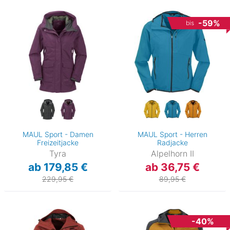
-59%
bis
MAUL Sport - Damen
MAUL Sport - Herren
Freizeitjacke
Radjacke
Tyra
Alpelhorn II
ab 179,85 €
ab 36,75 €
229,95 €
89,95 €
-40%