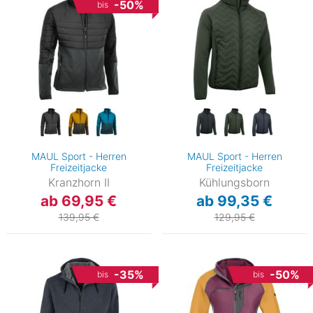
-50%
bis
MAUL Sport - Herren
MAUL Sport - Herren
Freizeitjacke
Freizeitjacke
Kranzhorn II
Kühlungsborn
ab 69,95 €
ab 99,35 €
139,95 €
129,95 €
-35%
-50%
bis
bis