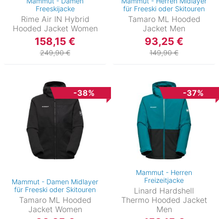
Mammut - Damen
Mammut - Herren Midlayer
Freeskijacke
für Freeski oder Skitouren
Rime Air IN Hybrid
Tamaro ML Hooded
Hooded Jacket Women
Jacket Men
158,15 €
93,25 €
249,90 €
149,90 €
-38%
-37%
Mammut - Herren
Freizeitjacke
Mammut - Damen Midlayer
für Freeski oder Skitouren
Linard Hardshell
Tamaro ML Hooded
Thermo Hooded Jacket
Jacket Women
Men