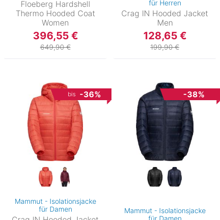
für Herren
Floeberg Hardshell
Thermo Hooded Coat
Crag IN Hooded Jacket
Women
Men
396,55 €
128,65 €
649,90 €
199,90 €
-36%
-38%
bis
Mammut - Isolationsjacke
für Damen
Mammut - Isolationsjacke
für Damen
Crag IN Hooded Jacket