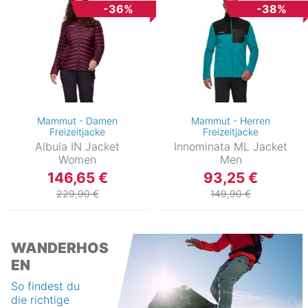
-36%
-38%
Mammut - Damen
Mammut - Herren
Freizeitjacke
Freizeitjacke
Albula IN Jacket
Innominata ML Jacket
Women
Men
146,65 €
93,25 €
229,90 €
149,90 €
WANDERHOS
EN
So findest du
die richtige