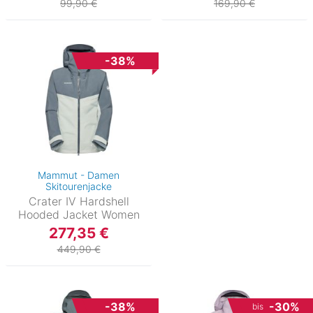
99,90 €
169,90 €
-38%
Mammut - Damen
Skitourenjacke
Crater IV Hardshell
Hooded Jacket Women
277,35 €
449,90 €
-38%
-30%
bis