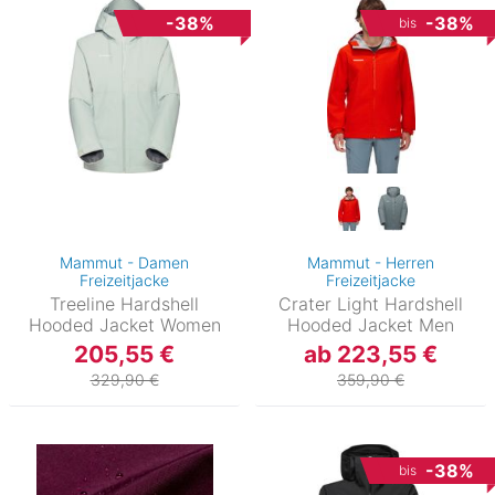
-38%
-38%
bis
Mammut - Damen
Mammut - Herren
Freizeitjacke
Freizeitjacke
Treeline Hardshell
Crater Light Hardshell
Hooded Jacket Women
Hooded Jacket Men
205,55 €
ab 223,55 €
329,90 €
359,90 €
-38%
bis