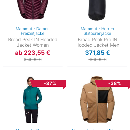
Mammut - Damen
Mammut - Herren
Freizeitjacke
Skitourenjacke
Broad Peak IN Hooded
Broad Peak Pro IN
Jacket Women
Hooded Jacket Men
ab 223,55 €
371,85 €
359,90 €
469,90 €
-37%
-38%