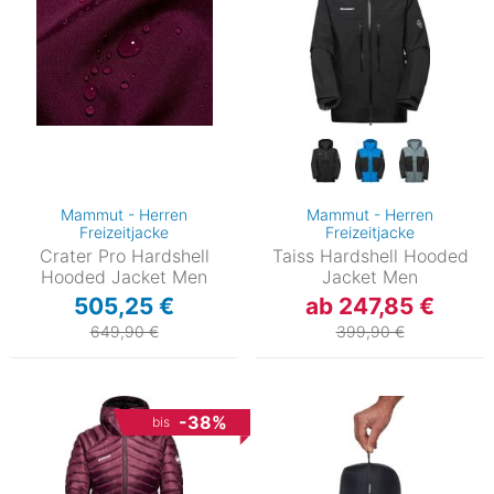
Mammut - Herren
Mammut - Herren
Freizeitjacke
Freizeitjacke
Crater Pro Hardshell
Taiss Hardshell Hooded
Hooded Jacket Men
Jacket Men
505,25 €
ab 247,85 €
649,90 €
399,90 €
-38%
bis