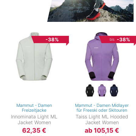
-38%
-38%
bis
Mammut - Damen
Mammut - Damen Midlayer
Freizeitjacke
für Freeski oder Skitouren
Innominata Light ML
Taiss Light ML Hooded
Jacket Women
Jacket Women
62,35 €
ab 105,15 €