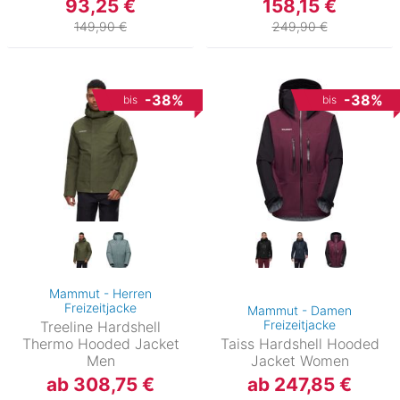
93,25 €
158,15 €
149,90 €
249,90 €
-38%
-38%
bis
bis
Mammut - Herren
Freizeitjacke
Mammut - Damen
Freizeitjacke
Treeline Hardshell
Thermo Hooded Jacket
Taiss Hardshell Hooded
Men
Jacket Women
ab 308,75 €
ab 247,85 €