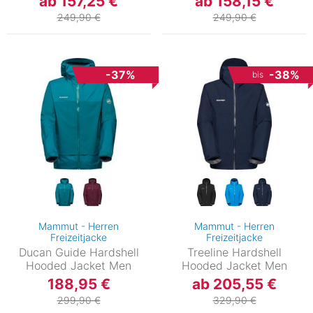
ab 157,25 €
ab 158,15 €
249,90 €
249,90 €
-37%
-38%
bis
Mammut - Herren
Mammut - Herren
Freizeitjacke
Freizeitjacke
Ducan Guide Hardshell
Treeline Hardshell
Hooded Jacket Men
Hooded Jacket Men
188,95 €
ab 205,55 €
299,90 €
329,90 €