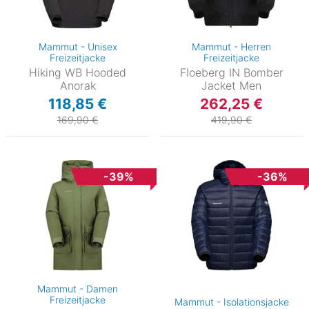
Mammut - Unisex
Mammut - Herren
Freizeitjacke
Freizeitjacke
Hiking WB Hooded
Floeberg IN Bomber
Anorak
Jacket Men
118,85 €
262,25 €
169,90 €
419,90 €
-39%
-36%
Mammut - Damen
Freizeitjacke
Mammut - Isolationsjacke