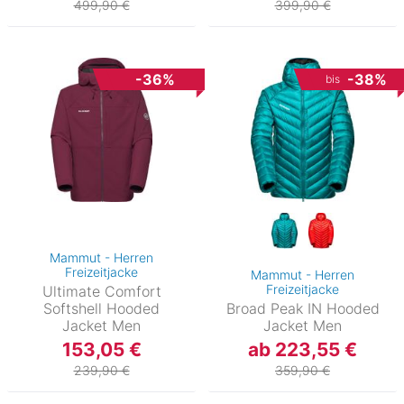
499,90 €
399,90 €
-36%
-38%
bis
Mammut - Herren
Freizeitjacke
Mammut - Herren
Freizeitjacke
Ultimate Comfort
Softshell Hooded
Broad Peak IN Hooded
Jacket Men
Jacket Men
153,05 €
ab 223,55 €
239,90 €
359,90 €