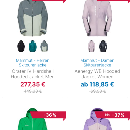
Mammut - Herren
Mammut - Damen
Skitourenjacke
Skitourenjacke
Crater IV Hardshell
Aenergy WB Hooded
Hooded Jacket Men
Jacket Women
277,35 €
ab 118,85 €
449,90 €
169,90 €
-36%
-37%
bis