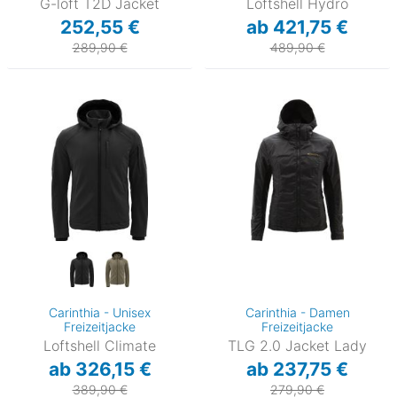
G-loft T2D Jacket
Loftshell Hydro
252,55 €
ab 421,75 €
289,90 €
489,90 €
Carinthia - Unisex
Carinthia - Damen
Freizeitjacke
Freizeitjacke
Loftshell Climate
TLG 2.0 Jacket Lady
ab 326,15 €
ab 237,75 €
389,90 €
279,90 €