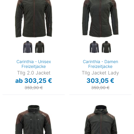
Carinthia - Unisex
Carinthia - Damen
Freizeitjacke
Freizeitjacke
Tllg 2.0 Jacket
Tllg Jacket Lady
ab 303,25 €
303,05 €
359,90 €
359,90 €