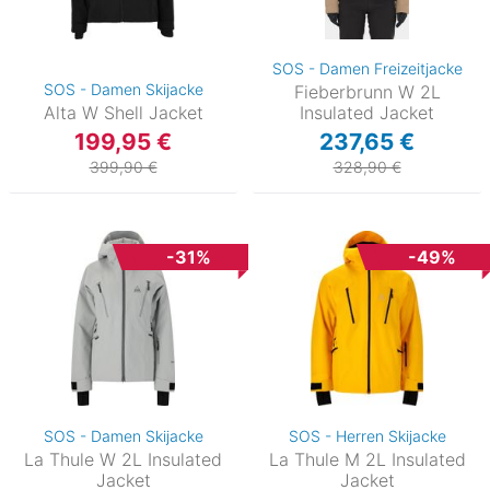
SOS - Damen Freizeitjacke
SOS - Damen Skijacke
Fieberbrunn W 2L
Alta W Shell Jacket
Insulated Jacket
199,95 €
237,65 €
399,90 €
328,90 €
-31%
-49%
SOS - Damen Skijacke
SOS - Herren Skijacke
La Thule W 2L Insulated
La Thule M 2L Insulated
Jacket
Jacket